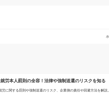
法就労本人罰則の全容！法律や強制送還のリスクを知る
就労に関する罰則や強制送還のリスク、企業側の責任や回避方法を解説。法